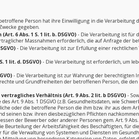
betroffene Person hat ihre Einwilligung in die Verarbeitun
 Zwecke gegeben.
rt. 6 Abs. 1 S. 1 lit. b. DSGVO)
- Die Verarbeitung ist für 
rtraglicher Massnahmen erforderlich, die auf Anfrage der be
 DSGVO)
- Die Verarbeitung ist zur Erfüllung einer rechtlichen
. 1 lit. d. DSGVO)
- Die Verarbeitung ist erforderlich, um l
DSGVO)
- Die Verarbeitung ist zur Wahrung der berechtigten I
ndrechte und Grundfreiheiten der betroffenen Person, die d
rtragliches Verhältnis (Art. 9 Abs. 2 lit. b DSGVO)
- So
es Art. 9 Abs. 1 DSGVO (z.B. Gesundheitsdaten, wie Schwer
che oder die betroffene Person die ihm bzw. ihr aus dem Arb
 seinen bzw. ihren diesbezüglichen Pflichten nachkommen kan
ressen der Bewerber oder anderer Personen gem. Art. 9 Abs. 
e Beurteilung der Arbeitsfähigkeit des Beschäftigten, für di
für die Verwaltung von Systemen und Diensten im Gesundheits
en Mitteilung von besonderen Kategorien von Daten, erfolgt de