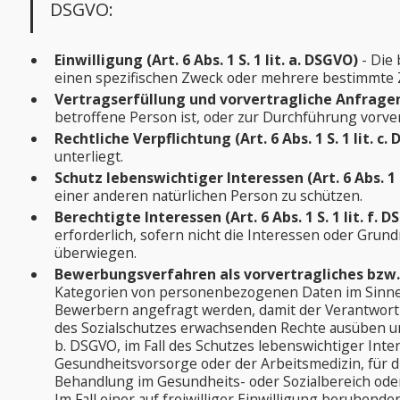
DSGVO:
Einwilligung (Art. 6 Abs. 1 S. 1 lit. a. DSGVO)
- Die 
einen spezifischen Zweck oder mehrere bestimmte
Vertragserfüllung und vorvertragliche Anfragen (A
betroffene Person ist, oder zur Durchführung vorve
Rechtliche Verpflichtung (Art. 6 Abs. 1 S. 1 lit. c.
unterliegt.
Schutz lebenswichtiger Interessen (Art. 6 Abs. 1 S
einer anderen natürlichen Person zu schützen.
Berechtigte Interessen (Art. 6 Abs. 1 S. 1 lit. f. 
erforderlich, sofern nicht die Interessen oder Gru
überwiegen.
Bewerbungsverfahren als vorvertragliches bzw. ve
Kategorien von personenbezogenen Daten im Sinne d
Bewerbern angefragt werden, damit der Verantwortli
des Sozialschutzes erwachsenden Rechte ausüben und
b. DSGVO, im Fall des Schutzes lebenswichtiger Inte
Gesundheitsvorsorge oder der Arbeitsmedizin, für di
Behandlung im Gesundheits- oder Sozialbereich oder 
Im Fall einer auf freiwilliger Einwilligung beruhend